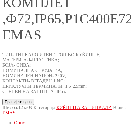
КОМПЛЕТ
,Ф72,IP65,P1C400E7
EMAS
ТИП- ТИПКАЛО ИТЕН СТОП ВО КУЌИШТЕ;
МАТЕРИЈАЛ-ПЛАСТИКА;
БОЈА- СИВА;
НОМИНАЛНА СТРУЈА- 4A;
НОМИНАЛЕН НАПОН- 220V;
КОНТАКТИ- ВГРАДЕН 1 NC;
ПРИКЛУЧНИ ТЕРМИНАЛИ- 1,5-2,5mm;
СТЕПЕН НА ЗАШТИТА- IP65.
Прашај за цена
Шифра:
125209
Категорија:
КУЌИШТА ЗА ТИПКАЛА
Brand:
EMAS
Опис