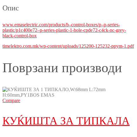
Опис
www.emaselectric.com/products/b–control-boxes/p–p-series-
plastic/p1c400e72–p-series-plastic-1-hole-cpde72-c4ck-nc-grey-
black-control-box
timelektro.com.mk/wp-content/uploads/125200-125232-ppym-1.pdf
Поврзани производи
Compare
КУЌИШТА ЗА ТИПКАЛА