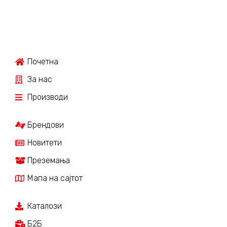
Почетна
За нас
Производи
Брендови
Новитети
Преземања
Мапа на сајтот
Каталози
Б2Б