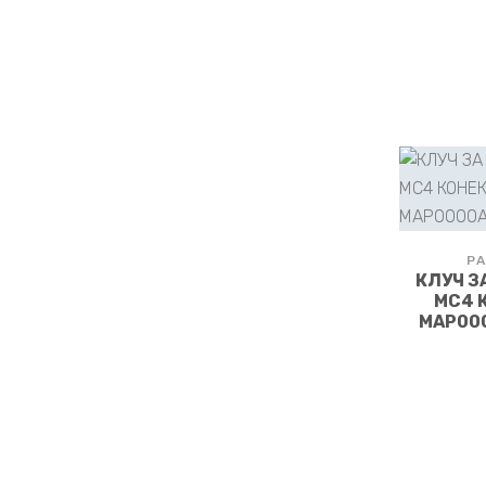
РА
КЛУЧ З
MC4 
MAP00