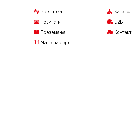
Брендови
Каталоз
Новитети
Б2Б
Преземања
Контакт
Мапа на сајтот