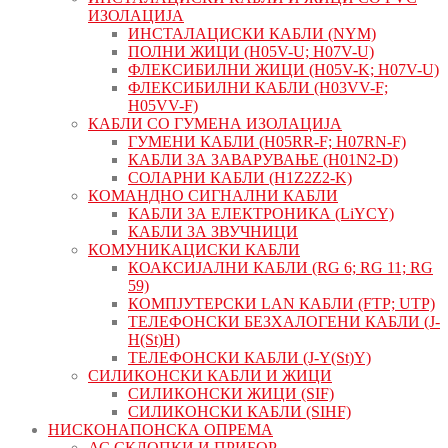
ИЗОЛАЦИЈА
ИНСТАЛАЦИСКИ КАБЛИ (NYM)
ПОЛНИ ЖИЦИ (H05V-U; H07V-U)
ФЛЕКСИБИЛНИ ЖИЦИ (H05V-K; H07V-U)
ФЛЕКСИБИЛНИ КАБЛИ (H03VV-F;
H05VV-F)
КАБЛИ СО ГУМЕНА ИЗОЛАЦИЈА
ГУМЕНИ КАБЛИ (H05RR-F; H07RN-F)
КАБЛИ ЗА ЗАВАРУВАЊЕ (H01N2-D)
СОЛАРНИ КАБЛИ (H1Z2Z2-K)
КОМАНДНО СИГНАЛНИ КАБЛИ
КАБЛИ ЗА ЕЛЕКТРОНИКА (LiYCY)
КАБЛИ ЗА ЗВУЧНИЦИ
КОМУНИКАЦИСКИ КАБЛИ
КОАКСИЈАЛНИ КАБЛИ (RG 6; RG 11; RG
59)
КОМПЈУТЕРСКИ LAN КАБЛИ (FTP; UTP)
ТЕЛЕФОНСКИ БЕЗХАЛОГЕНИ КАБЛИ (J-
H(St)H)
ТЕЛЕФОНСКИ КАБЛИ (J-Y(St)Y)
СИЛИКОНСКИ КАБЛИ И ЖИЦИ
СИЛИКОНСКИ ЖИЦИ (SIF)
СИЛИКОНСКИ КАБЛИ (SIHF)
НИСКОНАПОНСКА ОПРЕМА
АС СКЛОПКИ И ПРИБОР