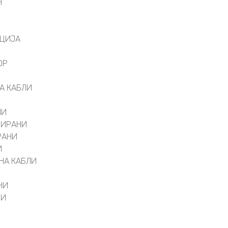
Н
АЦИЈА
ОР
А КАБЛИ
НИ
РИРАНИ
РАНИ
И
НА КАБЛИ
НИ
ВИ