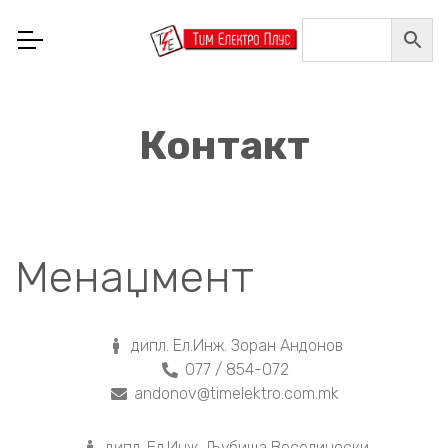
Home
/
Контакт
Контакт
Менаџмент
дипл. Ел.Инж. Зоран Андонов
077 / 854-072
andonov@timelektro.com.mk
дипл. Ел.Инж. Љубиша Веселиноски