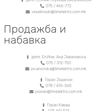
075 / 466-772
veselinoski@timelektro.com.mk
Продажба и
набавка
дипл. Ел.Инж. Ана Јовановска
075 / 312-750
jovanovska@timelektro.com.mk
Горан Јошески
078 / 476-565
joseski@timelektro.com.mk
Горан Каваш
075 441 323