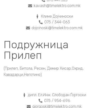
kavash@timelektro.com.mk
Климе Дојчиноски
075 / 344-063
dojcinoski@timelektro.com.mk
Подружница
Прилеп
(Прилеп, Битола, Ресен, Демир Хисар,Охрид,
Кавадарци,Неготино)
дипл. Ел.Инж. Слободан Ѓоргоски
075 / 954-696
gjorgoski@timelektro.com.mk