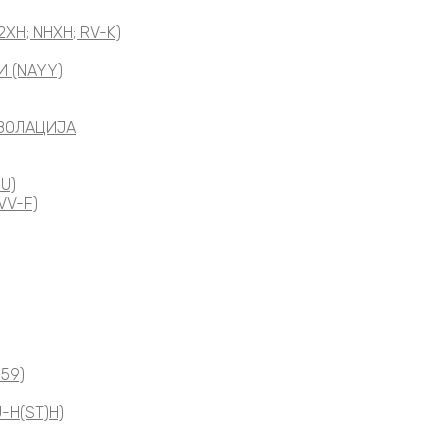
XH; NHXH; RV-K)
 (NAYY)
ИЗОЛАЦИЈА
U)
VV-F)
 59)
-H(ST)H)