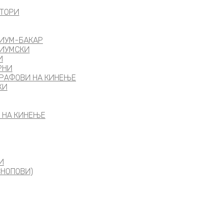
КТОРИ
НИУМ-БАКАР
НИУМСКИ
И
РНИ
ТРАФОВИ НА КИНЕЊЕ
КИ
 НА КИНЕЊЕ
И
СНОПОВИ)