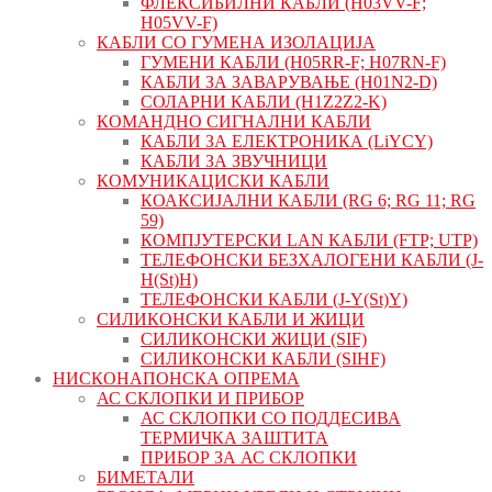
ФЛЕКСИБИЛНИ КАБЛИ (H03VV-F;
H05VV-F)
КАБЛИ СО ГУМЕНА ИЗОЛАЦИЈА
ГУМЕНИ КАБЛИ (H05RR-F; H07RN-F)
КАБЛИ ЗА ЗАВАРУВАЊЕ (H01N2-D)
СОЛАРНИ КАБЛИ (H1Z2Z2-K)
КОМАНДНО СИГНАЛНИ КАБЛИ
КАБЛИ ЗА ЕЛЕКТРОНИКА (LiYCY)
КАБЛИ ЗА ЗВУЧНИЦИ
КОМУНИКАЦИСКИ КАБЛИ
КОАКСИЈАЛНИ КАБЛИ (RG 6; RG 11; RG
59)
КОМПЈУТЕРСКИ LAN КАБЛИ (FTP; UTP)
ТЕЛЕФОНСКИ БЕЗХАЛОГЕНИ КАБЛИ (J-
H(St)H)
ТЕЛЕФОНСКИ КАБЛИ (J-Y(St)Y)
СИЛИКОНСКИ КАБЛИ И ЖИЦИ
СИЛИКОНСКИ ЖИЦИ (SIF)
СИЛИКОНСКИ КАБЛИ (SIHF)
НИСКОНАПОНСКА ОПРЕМА
АС СКЛОПКИ И ПРИБОР
АС СКЛОПКИ СО ПОДДЕСИВА
ТЕРМИЧКА ЗАШТИТА
ПРИБОР ЗА АС СКЛОПКИ
БИМЕТАЛИ