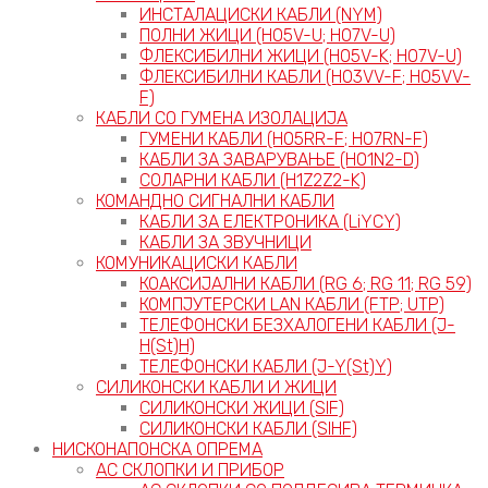
ИНСТАЛАЦИСКИ КАБЛИ (NYM)
ПОЛНИ ЖИЦИ (H05V-U; H07V-U)
ФЛЕКСИБИЛНИ ЖИЦИ (H05V-K; H07V-U)
ФЛЕКСИБИЛНИ КАБЛИ (H03VV-F; H05VV-
F)
КАБЛИ СО ГУМЕНА ИЗОЛАЦИЈА
ГУМЕНИ КАБЛИ (H05RR-F; H07RN-F)
КАБЛИ ЗА ЗАВАРУВАЊЕ (H01N2-D)
СОЛАРНИ КАБЛИ (H1Z2Z2-K)
КОМАНДНО СИГНАЛНИ КАБЛИ
КАБЛИ ЗА ЕЛЕКТРОНИКА (LiYCY)
КАБЛИ ЗА ЗВУЧНИЦИ
КОМУНИКАЦИСКИ КАБЛИ
КОАКСИЈАЛНИ КАБЛИ (RG 6; RG 11; RG 59)
КОМПЈУТЕРСКИ LAN КАБЛИ (FTP; UTP)
ТЕЛЕФОНСКИ БЕЗХАЛОГЕНИ КАБЛИ (J-
H(St)H)
ТЕЛЕФОНСКИ КАБЛИ (J-Y(St)Y)
СИЛИКОНСКИ КАБЛИ И ЖИЦИ
СИЛИКОНСКИ ЖИЦИ (SIF)
СИЛИКОНСКИ КАБЛИ (SIHF)
НИСКОНАПОНСКА ОПРЕМА
АС СКЛОПКИ И ПРИБОР