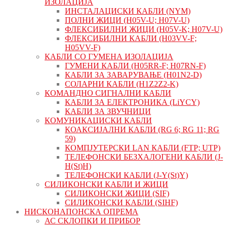
ИЗОЛАЦИЈА
ИНСТАЛАЦИСКИ КАБЛИ (NYM)
ПОЛНИ ЖИЦИ (H05V-U; H07V-U)
ФЛЕКСИБИЛНИ ЖИЦИ (H05V-K; H07V-U)
ФЛЕКСИБИЛНИ КАБЛИ (H03VV-F;
H05VV-F)
КАБЛИ СО ГУМЕНА ИЗОЛАЦИЈА
ГУМЕНИ КАБЛИ (H05RR-F; H07RN-F)
КАБЛИ ЗА ЗАВАРУВАЊЕ (H01N2-D)
СОЛАРНИ КАБЛИ (H1Z2Z2-K)
КОМАНДНО СИГНАЛНИ КАБЛИ
КАБЛИ ЗА ЕЛЕКТРОНИКА (LiYCY)
КАБЛИ ЗА ЗВУЧНИЦИ
КОМУНИКАЦИСКИ КАБЛИ
КОАКСИЈАЛНИ КАБЛИ (RG 6; RG 11; RG
59)
КОМПЈУТЕРСКИ LAN КАБЛИ (FTP; UTP)
ТЕЛЕФОНСКИ БЕЗХАЛОГЕНИ КАБЛИ (J-
H(St)H)
ТЕЛЕФОНСКИ КАБЛИ (J-Y(St)Y)
СИЛИКОНСКИ КАБЛИ И ЖИЦИ
СИЛИКОНСКИ ЖИЦИ (SIF)
СИЛИКОНСКИ КАБЛИ (SIHF)
НИСКОНАПОНСКА ОПРЕМА
АС СКЛОПКИ И ПРИБОР