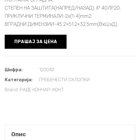
СТЕПЕН НА ЗАШТИТА(НАПРЕД/НАЗАД): IP 40/IP20;
ПРИКЛУЧНИ ТЕРМИНАЛИ-2x(1-4)mm2;
ВГРАДНИ ДИМЕНЗИИ-45.2×51.2×32.5mm(ВxШxД).
ПРАШАЈ ЗА ЦЕНА
Шифра:
120042
Категорија:
ГРЕБЕНЕСТИ СКЛОПКИ
Brand:
РАДЕ КОНЧАР-КОНТ
Опис