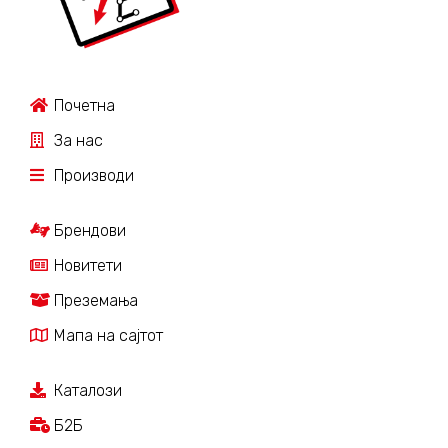
Почетна
За нас
Производи
Брендови
Новитети
Преземања
Мапа на сајтот
Каталози
Б2Б