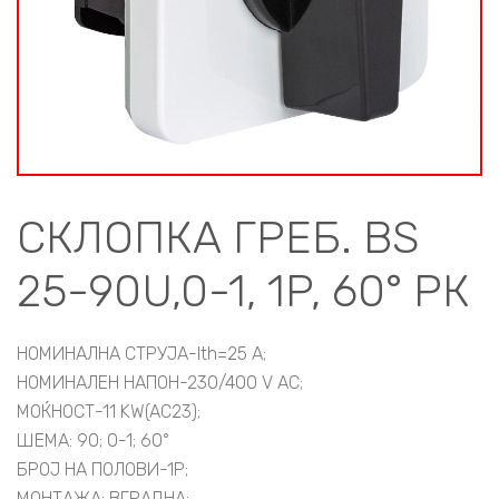
СКЛОПКА ГРЕБ. BS
25-90U,0-1, 1P, 60° РК
НОМИНАЛНА СТРУЈА-Ith=25 A;
НОМИНАЛЕН НАПОН-230/400 V AC;
МОЌНОСТ-11 KW(AC23);
ШЕМА: 90; 0-1; 60°
БРОЈ НА ПОЛОВИ-1P;
МОНТАЖА: ВГРАДНА;