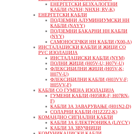
ЕНЕРГЕТСКИ БЕЗХАЛОГЕНИ
КАБЛИ (N2XH; NHXH; RV-K)
ЕНЕРГЕТСКИ КАБЛИ
ПОДЗЕМНИ АЛУМИНИУМСКИ НН
КАБЛИ (NAYY)
ПОДЗЕМНИ БАКАРНИ НН КАБЛИ
(NYY)
САМОНОСЕЧКИ НН КАБЛИ (X00-A)
ИНСТАЛАЦИСКИ КАБЛИ И ЖИЦИ СО
PVC ИЗОЛАЦИЈА
ИНСТАЛАЦИСКИ КАБЛИ (NYM)
ПОЛНИ ЖИЦИ (H05V-U; H07V-U)
ФЛЕКСИБИЛНИ ЖИЦИ (H05V-K;
H07V-U)
ФЛЕКСИБИЛНИ КАБЛИ (H03VV-F;
H05VV-F)
КАБЛИ СО ГУМЕНА ИЗОЛАЦИЈА
ГУМЕНИ КАБЛИ (H05RR-F; H07RN-
F)
КАБЛИ ЗА ЗАВАРУВАЊЕ (H01N2-D)
СОЛАРНИ КАБЛИ (H1Z2Z2-K)
КОМАНДНО СИГНАЛНИ КАБЛИ
КАБЛИ ЗА ЕЛЕКТРОНИКА (LiYCY)
КАБЛИ ЗА ЗВУЧНИЦИ
КОМУНИКАЦИСКИ КАБЛИ