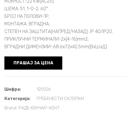
МОЌНОСТ-22 KW(AC23);
ШЕМА: 51; 1-0-2; 60°
БРОЈ НА ПОЛОВИ-1P;
МОНТАЖА: ВГРАДНА;
СТЕПЕН НА ЗАШТИТА(НАПРЕД/НАЗАД): IP 40/IP20;
ПРИКЛУЧНИ ТЕРМИНАЛИ-2x(4-16)mm2;
ВГРАДНИ ДИМЕНЗИИ-68.6x72x42.5mm(ВxШxД).
ПРАШАЈ ЗА ЦЕНА
Шифра:
120026
Категорија:
ГРЕБЕНЕСТИ СКЛОПКИ
Brand:
РАДЕ КОНЧАР-КОНТ