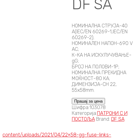
DF SA
НОМИНАЛНА СТРУЈА-40
A(IEC/EN 60269-1,IEC/EN
60269-2);
НОМИНАЛЕН НАПОН-690 V
AC;
К-КА НА ИСКУЛУЧУВАЊЕ-
gG;
БРОЈ НА ПОЛОВИ-1P;
НОМИНАЛНА ПРЕКИДНА
МОЌНОСТ-80 КА;
ДИМЕНЗИЈА-CH 22,
55x58mm.
Прашај за цена
Шифра:
103078
Категорија:
ПАТРОНИ C И
ПОСТОЉА
Brand:
DF SA
content/uploads/2021/04/22×58-gg-fuse-links-