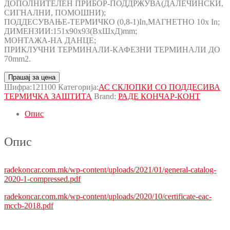
ДОПОЛНИТЕЛЕН ПРИБОР-ПОДДРЖУВА(ДАЛЕЧИНСКИ,
СИГНАЛНИ, ПОМОШНИ);
ПОДДЕСУВАЊЕ-ТЕРМИЧКО (0,8-1)In,МАГНЕТНО 10x In;
ДИМЕНЗИИ:151x90x93(ВxШxД)mm;
МОНТАЖА-НА ДАНЦЕ;
ПРИКЛУЧНИ ТЕРМИНАЛИ-КАФЕЗНИ ТЕРМИНАЛИ ДО
70mm2.
Прашај за цена
Шифра:
121100
Категорија:
АС СКЛОПКИ СО ПОДДЕСИВА
ТЕРМИЧКА ЗАШТИТА
Brand:
РАДЕ КОНЧАР-КОНТ
Опис
Опис
radekoncar.com.mk/wp-content/uploads/2021/01/general-catalog-
2020-1-compressed.pdf
radekoncar.com.mk/wp-content/uploads/2020/10/certificate-eac-
mccb-2018.pdf