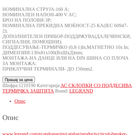
НОМИНАЛНА СТРУЈА-160 A;
НОМИНАЛЕН НАПОН-400 V AC;
БРОЈ НА ПОЛОВИ-3P;
НОМИНАЛНА ПРЕКИДНА МОЌНОСТ-25 КА(IEC 60947-
2);
ДОПОЛНИТЕЛЕН ПРИБОР-ПОДДРЖУВА(ДАЛЕЧИНСКИ,
СИГНАЛНИ, ПОМОШНИ);
ПОДДЕСУВАЊЕ-ТЕРМИЧКО (0,8-1)In,МАГНЕТНО 10x In;
ДИМЕНЗИИ:130x81x100(ВxШxД)mm;
МОНТАЖА-НА ДАНЦЕ ИЛИ НА DIN ШИНА СО ПЛОЧА
ЗА МОНТАЖА;
ПРИКЛУЧНИ ТЕРМИНАЛИ- ДО 150mm2.
Прашај за цена
Шифра:
1210190
Категорија:
АС СКЛОПКИ СО ПОДДЕСИВА
ТЕРМИЧКА ЗАШТИТА
Brand:
LEGRAND
Опис
Опис
www.legrand.com/ecatalogue/en/catalog/products/circuit-breaker-