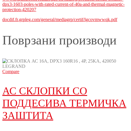
dpx3-1603-poles-with-rated-current-of-40a-and-thermal-magnetic-
protection-420207
docdif.fr.grpleg.com/general/mediagrp/certif/lgcovmwwqk.pdf
Поврзани производи
Compare
АС СКЛОПКИ СО
ПОДДЕСИВА ТЕРМИЧКА
ЗАШТИТА