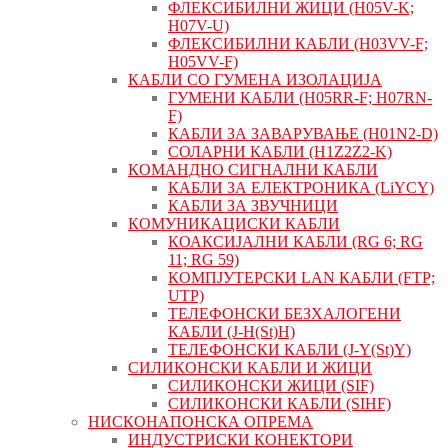
ФЛЕКСИБИЛНИ ЖИЦИ (H05V-K;
H07V-U)
ФЛЕКСИБИЛНИ КАБЛИ (H03VV-F;
H05VV-F)
КАБЛИ СО ГУМЕНА ИЗОЛАЦИЈА
ГУМЕНИ КАБЛИ (H05RR-F; H07RN-
F)
КАБЛИ ЗА ЗАВАРУВАЊЕ (H01N2-D)
СОЛАРНИ КАБЛИ (H1Z2Z2-K)
КОМАНДНО СИГНАЛНИ КАБЛИ
КАБЛИ ЗА ЕЛЕКТРОНИКА (LiYCY)
КАБЛИ ЗА ЗВУЧНИЦИ
КОМУНИКАЦИСКИ КАБЛИ
КОАКСИЈАЛНИ КАБЛИ (RG 6; RG
11; RG 59)
КОМПЈУТЕРСКИ LAN КАБЛИ (FTP;
UTP)
ТЕЛЕФОНСКИ БЕЗХАЛОГЕНИ
КАБЛИ (J-H(St)H)
ТЕЛЕФОНСКИ КАБЛИ (J-Y(St)Y)
СИЛИКОНСКИ КАБЛИ И ЖИЦИ
СИЛИКОНСКИ ЖИЦИ (SIF)
СИЛИКОНСКИ КАБЛИ (SIHF)
НИСКОНАПОНСКА ОПРЕМА
ИНДУСТРИСКИ КОНЕКТОРИ