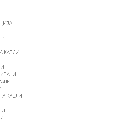
Н
АЦИЈА
ОР
А КАБЛИ
НИ
РИРАНИ
РАНИ
И
НА КАБЛИ
НИ
ВИ