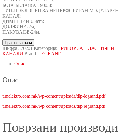
БОЈА-БЕЛА(RAL 9003);
ТИП-ПОКЛОПЕЦ ЗА НЕПЕРФОРИРАН МОДУЛАРЕН
КАНАЛ;
ДИМЕНЗИИ-65mm;
ДОЛЖИНА-2м;
ПАКУВАЊЕ-24м.
Прашај за цена
Шифра:
370201
Категорија:
ПРИБОР ЗА ПЛАСТИЧНИ
КАНАЛИ
Brand:
LEGRAND
Опис
Опис
timelektro.com.mk/wp-content/uploads/dlp-legrand.pdf
timelektro.com.mk/wp-content/uploads/dlp-legrand.pdf
Поврзани производи