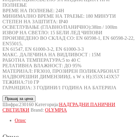
ПОЛНЕЊЕ
ВРЕМЕ НА ПОЛНЕЊЕ: 24H
МИНИМАЛНО ВРЕМЕ НА ТРАЕЊЕ: 180 МИНУТИ
СТЕПЕН НА ЗАШТИТА: IP40
ОСВЕТЛУВАЊЕ (ГЛАВНО/ПАНИЧНО):38lm / 100lm
ИЗВОР НА СВЕТЛО: 15 БЕЛИ ЛЕД ЧИПОВИ
ПРОИЗВЕДЕНО ВО СКЛАД СО: EN 60598-1, EN 60598-2-22,
EN55015,
EN 61547, EN 61000-3-2, EN 61000-3-3
МАКС. ДАЛЕЧИНА НА ВИДЛИВОСТ : 15M
РАБОТНА ТЕМПЕРАТУРА:5 to 40 C
РЕЛАТИВНА ВЛАЖНОСТ: ДО 95%
МАТЕРИЈАЛ: FR3010, ПРОЗИРЕН ПОЛИКАРБОНАТ
НАДВОРЕШНИ ДИМЕНЗИИ(L x W x H):353X143X57
ТЕЖИНА:710 ГР
ГАРАНЦИЈА: 3 ГОДИНИ/1 ГОДИНА НА БАТЕРИЈА
Прашај за цена
Шифра:
230160
Категорија:
НАДГРАДНИ ПАНИЧНИ
СВЕТИЛКИ
Brand:
OLYMPIA
Опис
Опис