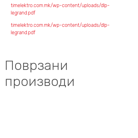
timelektro.com.mk/wp-content/uploads/dlp-
legrand.pdf
timelektro.com.mk/wp-content/uploads/dlp-
legrand.pdf
Поврзани
производи
ПРИБОР ЗА ПЛАСТИЧНИ КАНАЛИ
РАМКА И ПОДЛОШКА ЗА DLP КАНАЛ 85mm 6M 010996 –
LEGRAND