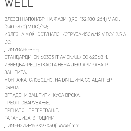
WELL
ВЛЕЗЕН НАПОН/БР. НА ФАЗИ-((90-132,180-264) V AC ,
(240 -370) V DC)/1Ф;
ИЗЛЕЗНА МОЌНОСТ/НАПОН/СТРУЈА-150W/12 V DC/12,5 A
DC;
ДИМУВАЊЕ-НЕ;
СТАНДАРДИ-EN 60335 IT AV EN/UL/IEC 62368-1;
ИЗВЕДБА-РЕШЕТКАСТА,НЕМА ДЕКЛАРИРАНА IP
ЗАШТИТА;
МОНТАЖА-СЛОБОДНО, НА DIN ШИНА СО АДАПТЕР
DRP03;
ВГРАДЕНИ ЗАШТИТИ-КУСА ВРСКА,
ПРЕОПТОВАРУВАЊЕ,
ПРЕНАПОН,ПРЕГРЕВАЊЕ;
ГАРАНЦИЈА-3 ГОДИНИ;
ДИМЕНЗИИ-159X97X30(LxWxH)mm.