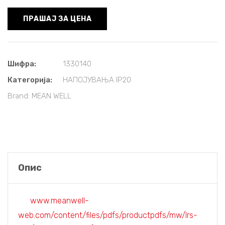
ПРАШАЈ ЗА ЦЕНА
Шифра:
1330140
Категорија:
НАПОЈУВАЊА IP20
Brand:
MEAN WELL
Опис
www.meanwell-
web.com/content/files/pdfs/productpdfs/mw/lrs-