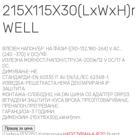
215X115X30(LxWxH
WELL
ВЛЕЗЕН НАПОН/БР. НА ФАЗИ-((90-132,180-264) V AC ,
(240 -370) V DC)/1Ф;
ИЗЛЕЗНА МОЌНОСТ/НАПОН/СТРУЈА-200W/12 V DC/17 A
DC;
ДИМУВАЊЕ-НЕ;
СТАНДАРДИ-EN 60335 IT AV EN/UL/IEC 62368-1;
ИЗВЕДБА-РЕШЕТКАСТА,НЕМА ДЕКЛАРИРАНА IP
ЗАШТИТА;
МОНТАЖА-СЛОБОДНО, НА DIN ШИНА СО АДАПТЕР DRP03;
ВГРАДЕНИ ЗАШТИТИ-КУСА ВРСКА, ПРЕОПТОВАРУВАЊЕ,
ПРЕНАПОН,ПРЕГРЕВАЊЕ;
ГАРАНЦИЈА-3 ГОДИНИ;
ДИМЕНЗИИ-215X115X30(LxWxH)mm.
Прашај за цена
Шифра:
1330150
Категорија:
НАПОЈУВАЊА IP20
Brand: