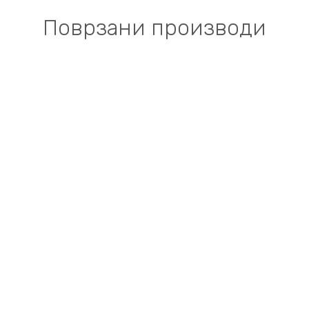
Поврзани производи
МИНИ ПРЕКИНУВАЧИ
МИНИ ПРЕКИНУВАЧ,НАБИВАЧКО МЕТАЛНО
ТРКАЛО,1CO,MN2MUM3 EMAS
МИНИ ПРЕКИНУВАЧИ
МИНИ ПРЕКИНУВАЧ,ЛОСТ СО
ТРКАЛЦЕ,1CO,MN2MIM2 EMAS