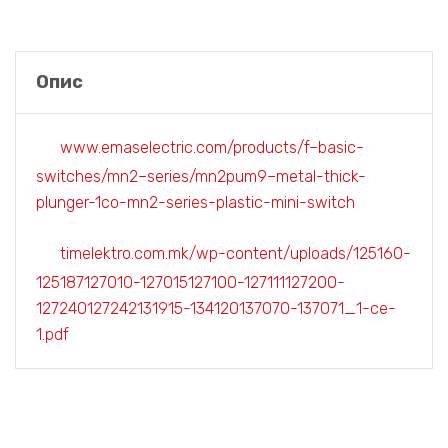
Опис
www.emaselectric.com/products/f–basic-
switches/mn2–series/mn2pum9–metal-thick-
plunger-1co-mn2-series-plastic-mini-switch
timelektro.com.mk/wp-content/uploads/125160-
125187127010-127015127100-127111127200-
127240127242131915-134120137070-137071_1-ce-
1.pdf