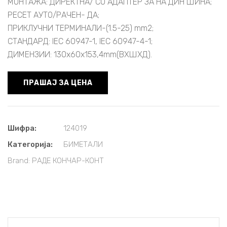
МОНТАЖА: ДИРЕКТНА/ СО АДАПТЕР ЗА НА ДИН ШИНА;
РЕСЕТ АУТО/РАЧЕН- ДА;
ПРИКЛУЧНИ ТЕРМИНАЛИ-(1.5-25) mm2;
СТАНДAРД: IEC 60947-1, IEC 60947-4-1;
ДИМЕНЗИИ: 130x60x153,4mm(ВXШXД).
ПРАШАЈ ЗА ЦЕНА
Шифра:
124019
Категорија:
БИМЕТАЛИ
Brand:
РАДЕ КОНЧАР-КОНТ