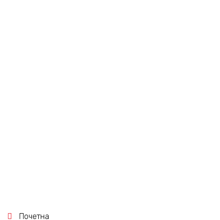
СКЛОПКА ДМ MS 116-
10, 17936 – ABB
Compare
ДМ СКЛОПКИ
СКЛОПКА ДМ DMS
25-4, (2,5-4)A, РК
Почетна