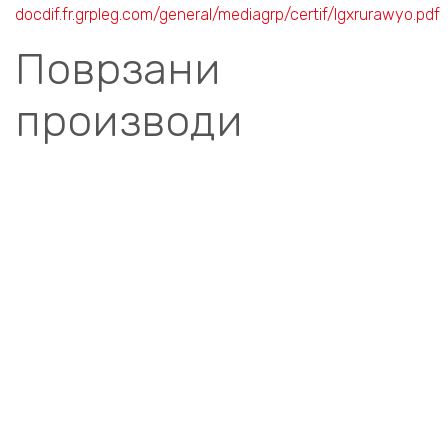
docdif.fr.grpleg.com/general/mediagrp/certif/lgxrurawyo.pdf
Поврзани
производи
Compare
АС СКЛОПКИ СО
ПОДДЕСИВА ТЕРМИЧКА
ЗАШТИТА
СКЛОПКА АС 250A,
DPX3 250R250 , 4P,