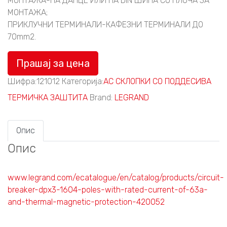
МОНТАЖА-НА ДАНЦЕ ИЛИ НА DIN ШИНА СО ПЛОЧА ЗА
МОНТАЖА;
ПРИКЛУЧНИ ТЕРМИНАЛИ-КАФЕЗНИ ТЕРМИНАЛИ ДО
70mm2.
Прашај за цена
Шифра:
121012
Категорија:
АС СКЛОПКИ СО ПОДДЕСИВА
ТЕРМИЧКА ЗАШТИТА
Brand:
LEGRAND
Опис
Опис
www.legrand.com/ecatalogue/en/catalog/products/circuit-
breaker-dpx3-1604-poles-with-rated-current-of-63a-
and-thermal-magnetic-protection-420052