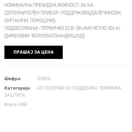
НОМИНАЛНА ПРЕКИДНА МОЌНОСТ-36 КА;
ДОПОЛНИТЕЛЕН ПРИБОР-ПОДДРЖУВА(ДАЛЕЧИНСКИ,
СИГНАЛНИ, ПОМОШНИ);
ПОДДЕСУВАЊЕ-ТЕРМИЧКО (0,8-1)In,МАГНЕТНО 10x In;
ДИМЕНЗИИ: 150X105X70mm(ВXШXД).
ПРАШАЈ ЗА ЦЕНА
Шифра:
121256
Категорија:
АС СКЛОПКИ СО ПОДДЕСИВА ТЕРМИЧКА
ЗАШТИТА
Brand:
ABB