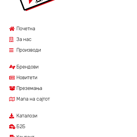
Почетна
За нас
Производи
Брендови
Новитети
Преземања
Мапа на сајтот
Каталози
Б2Б