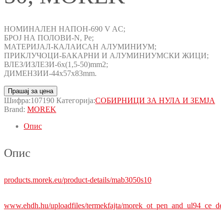
НОМИНАЛЕН НАПОН-690 V AC;
БРОЈ НА ПОЛОВИ-N, Pe;
МАТЕРИЈАЛ-КАЛАИСАН АЛУМИНИУМ;
ПРИКЛУЧОЦИ-БАКАРНИ И АЛУМИНИУМСКИ ЖИЦИ;
ВЛЕЗ/ИЗЛЕЗИ-6x(1,5-50)mm2;
ДИМЕНЗИИ-44x57x83mm.
Прашај за цена
Шифра:
107190
Категорија:
СОБИРНИЦИ ЗА НУЛА И ЗЕМЈА
Brand:
MOREK
Опис
Опис
products.morek.eu/product-details/mab3050s10
www.ehdh.hu/uploadfiles/termekfajta/morek_ot_pen_and_ul94_ce_de