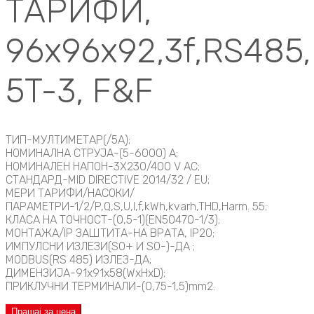
ТАРИФИ,
96x96x92,3f,RS485
5T-3, F&F
ТИП-МУЛТИМЕТАР(/5А);
НОМИНАЛНА СТРУЈА-(5-6000) A;
НОМИНАЛЕН НАПОН-3X230/400 V AC;
СТАНДАРД-MID DIRECTIVE 2014/32 / EU;
МЕРИ ТАРИФИ/НАСОКИ/
ПАРАМЕТРИ-1/2/P,Q,S,U,I,f,kWh,kvarh,THD,Harm. 55;
КЛАСА НА ТОЧНОСТ-(0,5-1)(EN50470-1/3);
МОНТАЖА/IP ЗАШТИТА-НА ВРАТА, IP20;
ИМПУЛСНИ ИЗЛЕЗИ(S0+ И SO-)-ДА ;
MODBUS(RS 485) ИЗЛЕЗ-ДА;
ДИМЕНЗИЈА-91x91x58(WxHxD);
ПРИКЛУЧНИ ТЕРМИНАЛИ-(0,75-1,5)mm2.
Прашај за цена