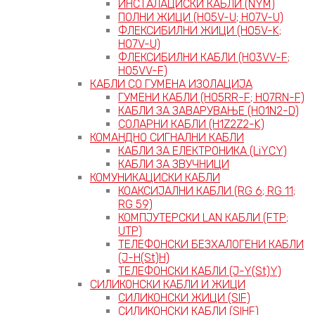
ИНСТАЛАЦИСКИ КАБЛИ (NYM)
ПОЛНИ ЖИЦИ (H05V-U; H07V-U)
ФЛЕКСИБИЛНИ ЖИЦИ (H05V-K;
H07V-U)
ФЛЕКСИБИЛНИ КАБЛИ (H03VV-F;
H05VV-F)
КАБЛИ СО ГУМЕНА ИЗОЛАЦИЈА
ГУМЕНИ КАБЛИ (H05RR-F; H07RN-F)
КАБЛИ ЗА ЗАВАРУВАЊЕ (H01N2-D)
СОЛАРНИ КАБЛИ (H1Z2Z2-K)
КОМАНДНО СИГНАЛНИ КАБЛИ
КАБЛИ ЗА ЕЛЕКТРОНИКА (LiYCY)
КАБЛИ ЗА ЗВУЧНИЦИ
КОМУНИКАЦИСКИ КАБЛИ
КОАКСИЈАЛНИ КАБЛИ (RG 6; RG 11;
RG 59)
КОМПЈУТЕРСКИ LAN КАБЛИ (FTP;
UTP)
ТЕЛЕФОНСКИ БЕЗХАЛОГЕНИ КАБЛИ
(J-H(St)H)
ТЕЛЕФОНСКИ КАБЛИ (J-Y(St)Y)
СИЛИКОНСКИ КАБЛИ И ЖИЦИ
СИЛИКОНСКИ ЖИЦИ (SIF)
СИЛИКОНСКИ КАБЛИ (SIHF)