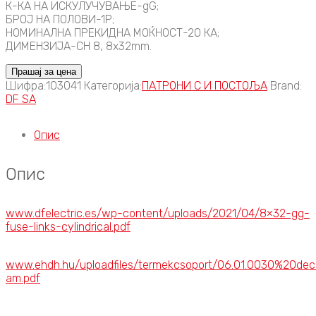
К-КА НА ИСКУЛУЧУВАЊЕ-gG;
БРОЈ НА ПОЛОВИ-1P;
НОМИНАЛНА ПРЕКИДНА МОЌНОСТ-20 КА;
ДИМЕНЗИЈА-CH 8, 8x32mm.
Прашај за цена
Шифра:
103041
Категорија:
ПАТРОНИ C И ПОСТОЉА
Brand:
DF SA
Опис
Опис
www.dfelectric.es/wp-content/uploads/2021/04/8×32-gg-
fuse-links-cylindrical.pdf
www.ehdh.hu/uploadfiles/termekcsoport/06.01.0030%20decl
am.pdf