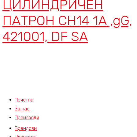
ЦИЛИНДРИЧЕН
ПАТРОН CH14 1A ,gG,
421001, DF SA
Почетна
За нас
Производи
Брендови