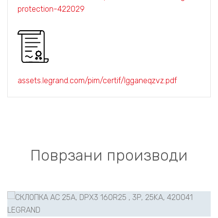
protection-422029
assets.legrand.com/pim/certif/lgganeqzvz.pdf
Поврзани производи