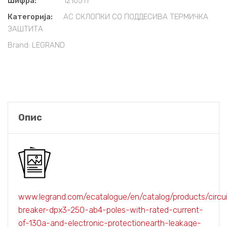
Шифра:
1210511
Категорија:
АС СКЛОПКИ СО ПОДДЕСИВА ТЕРМИЧКА
ЗАШТИТА
Brand:
LEGRAND
Опис
www.legrand.com/ecatalogue/en/catalog/products/circui
breaker-dpx3-250-ab4-poles-with-rated-current-
of-130a-and-electronic-protectionearth-leakage-