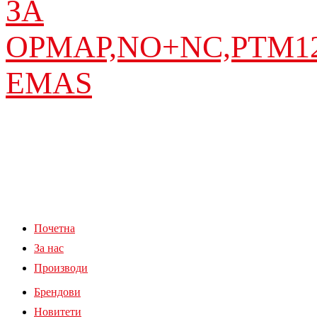
ЗА
ОРМАР,NО+NC,PTM1
EMAS
Почетна
За нас
Производи
Брендови
Новитети