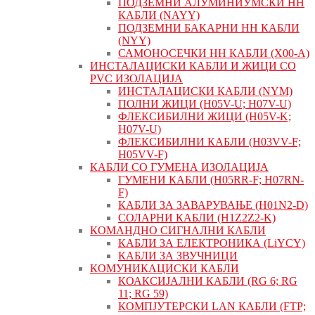
ПОДЗЕМНИ АЛУМИНИУМСКИ НН
КАБЛИ (NAYY)
ПОДЗЕМНИ БАКАРНИ НН КАБЛИ
(NYY)
САМОНОСЕЧКИ НН КАБЛИ (X00-A)
ИНСТАЛАЦИСКИ КАБЛИ И ЖИЦИ СО
PVC ИЗОЛАЦИЈА
ИНСТАЛАЦИСКИ КАБЛИ (NYM)
ПОЛНИ ЖИЦИ (H05V-U; H07V-U)
ФЛЕКСИБИЛНИ ЖИЦИ (H05V-K;
H07V-U)
ФЛЕКСИБИЛНИ КАБЛИ (H03VV-F;
H05VV-F)
КАБЛИ СО ГУМЕНА ИЗОЛАЦИЈА
ГУМЕНИ КАБЛИ (H05RR-F; H07RN-
F)
КАБЛИ ЗА ЗАВАРУВАЊЕ (H01N2-D)
СОЛАРНИ КАБЛИ (H1Z2Z2-K)
КОМАНДНО СИГНАЛНИ КАБЛИ
КАБЛИ ЗА ЕЛЕКТРОНИКА (LiYCY)
КАБЛИ ЗА ЗВУЧНИЦИ
КОМУНИКАЦИСКИ КАБЛИ
КОАКСИЈАЛНИ КАБЛИ (RG 6; RG
11; RG 59)
КОМПЈУТЕРСКИ LAN КАБЛИ (FTP;