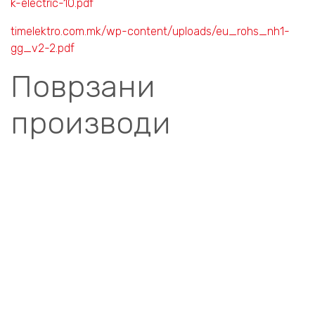
k-electric-10.pdf
timelektro.com.mk/wp-content/uploads/eu_rohs_nh1-
gg_v2-2.pdf
Поврзани
производи
Compare
НОЖЕСТИ ОСИГУРАЧИ
NH1, ДО 250А
НОЖ. ПАТРОН NVO-
1C 100A, 141690 K