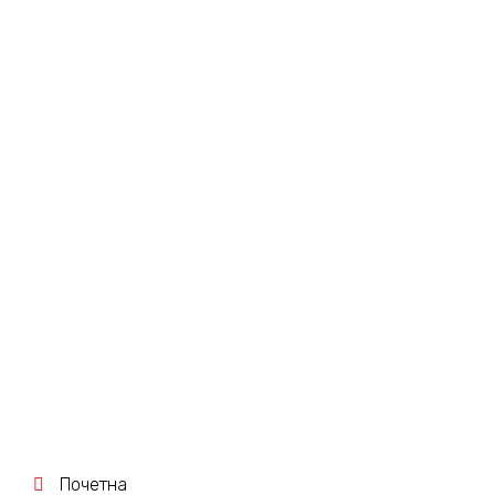
НОЖЕСТИ ОСИГУРАЧИ
NH1, ДО 250А
НОЖ. ПАТРОН NVO-1
250A, 141694 K
ELECTRIC
Почетна