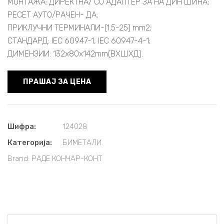
МОНТАЖА: ДИРЕКТНА/ СО АДАПТЕР ЗА НА ДИН ШИНА;
РЕСЕТ АУТО/РАЧЕН- ДА;
ПРИКЛУЧНИ ТЕРМИНАЛИ-(1.5-25) mm2;
СТАНДAРД: IEC 60947-1, IEC 60947-4-1;
ДИМЕНЗИИ: 132x80x142mm(ВXШXД).
ПРАШАЈ ЗА ЦЕНА
Шифра:
124028
Категорија:
БИМЕТАЛИ
Brand:
РАДЕ КОНЧАР-КОНТ