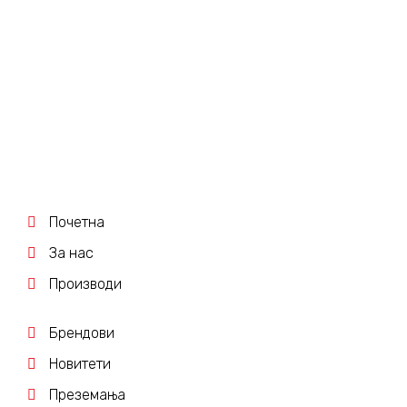
K ELECTRIC
Почетна
За нас
Производи
Брендови
Новитети
Преземања