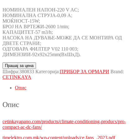
НОМИНАЛЕН НАПОН-220 V AC;
НОМИНАЛНА СТРУЈА-0,09 A;
МОЌНОСТ-15W;
БРОЈ НА ВРТЕЖИ-2600 1/min;
КАПАЦИТЕТ-57 m3/h;
НАСОКА НА ДУВАЊЕ-МОЖЕ ДА СЕ МОНТИРА ОД
ДВЕТЕ СТРАНИ;
ОДГОВАРА ФИЛТЕР V02 110 003;
ДИМЕНЗИИ-92x92x25mm(ВxШxД).
Прашај за цена
Шифра:
380833
Категорија:
ПРИБОР ЗА ОРМАРИ
Brand:
CETINKAYA
Опис
Опис
cetinkayapano.com/products/climate-conditioning-producs/pro-
compact-ac-dc-fans/
timelektro.com.mk/wp-content/uploads/ce.fans_.2023.pdf