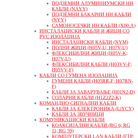
ПОДЗЕМНИ АЛУМИНИУМСКИ НН
КАБЛИ (NAYY)
ПОДЗЕМНИ БАКАРНИ НН КАБЛИ
(NYY)
САМОНОСЕЧКИ НН КАБЛИ (X00-A)
ИНСТАЛАЦИСКИ КАБЛИ И ЖИЦИ СО
PVC ИЗОЛАЦИЈА
ИНСТАЛАЦИСКИ КАБЛИ (NYM)
ПОЛНИ ЖИЦИ (H05V-U; H07V-U)
ФЛЕКСИБИЛНИ ЖИЦИ (H05V-K;
H07V-U)
ФЛЕКСИБИЛНИ КАБЛИ (H03VV-F;
H05VV-F)
КАБЛИ СО ГУМЕНА ИЗОЛАЦИЈА
ГУМЕНИ КАБЛИ (H05RR-F; H07RN-
F)
КАБЛИ ЗА ЗАВАРУВАЊЕ (H01N2-D)
СОЛАРНИ КАБЛИ (H1Z2Z2-K)
КОМАНДНО СИГНАЛНИ КАБЛИ
КАБЛИ ЗА ЕЛЕКТРОНИКА (LiYCY)
КАБЛИ ЗА ЗВУЧНИЦИ
КОМУНИКАЦИСКИ КАБЛИ
КОАКСИЈАЛНИ КАБЛИ (RG 6; RG
11; RG 59)
КОМПЈУТЕРСКИ LAN КАБЛИ (FTP;