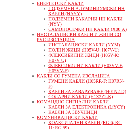
ЕНЕРГЕТСКИ КАБЛИ
ПОДЗЕМНИ АЛУМИНИУМСКИ НН
КАБЛИ (NAYY)
ПОДЗЕМНИ БАКАРНИ НН КАБЛИ
(NYY)
САМОНОСЕЧКИ НН КАБЛИ (X00-A)
ИНСТАЛАЦИСКИ КАБЛИ И ЖИЦИ СО
PVC ИЗОЛАЦИЈА
ИНСТАЛАЦИСКИ КАБЛИ (NYM)
ПОЛНИ ЖИЦИ (H05V-U; H07V-U)
ФЛЕКСИБИЛНИ ЖИЦИ (H05V-K;
H07V-U)
ФЛЕКСИБИЛНИ КАБЛИ (H03VV-F;
H05VV-F)
КАБЛИ СО ГУМЕНА ИЗОЛАЦИЈА
ГУМЕНИ КАБЛИ (H05RR-F; H07RN-
F)
КАБЛИ ЗА ЗАВАРУВАЊЕ (H01N2-D)
СОЛАРНИ КАБЛИ (H1Z2Z2-K)
КОМАНДНО СИГНАЛНИ КАБЛИ
КАБЛИ ЗА ЕЛЕКТРОНИКА (LiYCY)
КАБЛИ ЗА ЗВУЧНИЦИ
КОМУНИКАЦИСКИ КАБЛИ
КОАКСИЈАЛНИ КАБЛИ (RG 6; RG
11; RG 59)