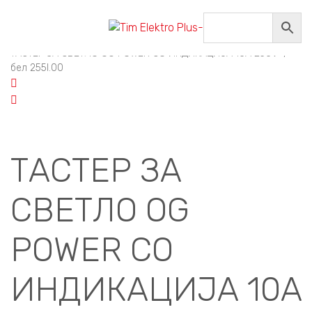
Home
/
ГАЛАНТЕРИЈА
/
ОГ ПРОГРАМ, РАЗВОДНИ КУТИИ
/
POWER LINE БЕЛА БОЈА
/
ТАСТЕР ЗА СВЕТЛО OG POWER СО ИНДИКАЦИЈА 10A 250V~,
бел 255I.00
ТАСТЕР ЗА
СВЕТЛО OG
POWER СО
ИНДИКАЦИЈА 10A