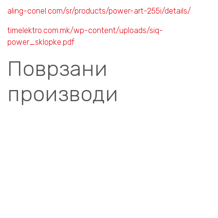
aling-conel.com/sr/products/power-art-255i/details/
timelektro.com.mk/wp-content/uploads/siq-
power_sklopke.pdf
Поврзани
производи
Compare
POWER LINE БЕЛА БОЈА
ПРЕКИНУВАЧ
ОБИЧЕН OG