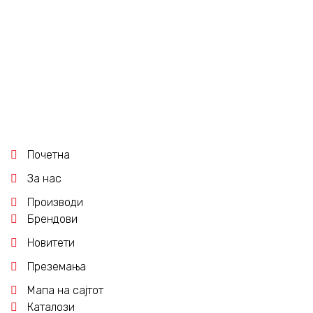
IP44,БЕЛА 2431.00
Почетна
За нас
Производи
Брендови
Новитети
Преземања
Мапа на сајтот
Каталози