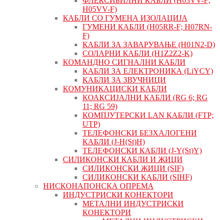
ФЛЕКСИБИЛНИ КАБЛИ (H03VV-F;
H05VV-F)
КАБЛИ СО ГУМЕНА ИЗОЛАЦИЈА
ГУМЕНИ КАБЛИ (H05RR-F; H07RN-
F)
КАБЛИ ЗА ЗАВАРУВАЊЕ (H01N2-D)
СОЛАРНИ КАБЛИ (H1Z2Z2-K)
КОМАНДНО СИГНАЛНИ КАБЛИ
КАБЛИ ЗА ЕЛЕКТРОНИКА (LiYCY)
КАБЛИ ЗА ЗВУЧНИЦИ
КОМУНИКАЦИСКИ КАБЛИ
КОАКСИЈАЛНИ КАБЛИ (RG 6; RG
11; RG 59)
КОМПЈУТЕРСКИ LAN КАБЛИ (FTP;
UTP)
ТЕЛЕФОНСКИ БЕЗХАЛОГЕНИ
КАБЛИ (J-H(St)H)
ТЕЛЕФОНСКИ КАБЛИ (J-Y(St)Y)
СИЛИКОНСКИ КАБЛИ И ЖИЦИ
СИЛИКОНСКИ ЖИЦИ (SIF)
СИЛИКОНСКИ КАБЛИ (SIHF)
НИСКОНАПОНСКА ОПРЕМА
ИНДУСТРИСКИ КОНЕКТОРИ
МЕТАЛНИ ИНДУСТРИСКИ
КОНЕКТОРИ