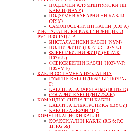
ПОДЗЕМНИ АЛУМИНИУМСКИ НН
КАБЛИ (NAYY)
ПОДЗЕМНИ БАКАРНИ НН КАБЛИ
(NYY)
САМОНОСЕЧКИ НН КАБЛИ (X00-A)
ИНСТАЛАЦИСКИ КАБЛИ И ЖИЦИ СО
PVC ИЗОЛАЦИЈА
ИНСТАЛАЦИСКИ КАБЛИ (NYM)
ПОЛНИ ЖИЦИ (H05V-U; H07V-U)
ФЛЕКСИБИЛНИ ЖИЦИ (H05V-K;
H07V-U)
ФЛЕКСИБИЛНИ КАБЛИ (H03VV-F;
H05VV-F)
КАБЛИ СО ГУМЕНА ИЗОЛАЦИЈА
ГУМЕНИ КАБЛИ (H05RR-F; H07RN-
F)
КАБЛИ ЗА ЗАВАРУВАЊЕ (H01N2-D)
СОЛАРНИ КАБЛИ (H1Z2Z2-K)
КОМАНДНО СИГНАЛНИ КАБЛИ
КАБЛИ ЗА ЕЛЕКТРОНИКА (LiYCY)
КАБЛИ ЗА ЗВУЧНИЦИ
КОМУНИКАЦИСКИ КАБЛИ
КОАКСИЈАЛНИ КАБЛИ (RG 6; RG
11; RG 59)