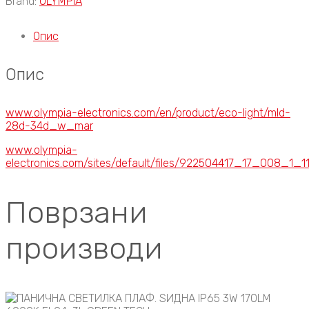
Brand:
OLYMPIA
Опис
Опис
www.olympia-electronics.com/en/product/eco-light/mld-
28d-34d_w_mar
www.olympia-
electronics.com/sites/default/files/922504417_17_008_1_11
Поврзани
производи