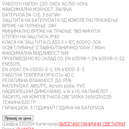
РАБОТЕН НАПОН: 220-240V AC/50-60Hz
МАКСИМАЛНА МОЌНОСТ: 3W/8VA
БАТЕРИЈА (Ni-Cd): 3.6V/1Ah
ЗАШТИТА НА БАТЕРИЈАТА ОД КОМПЛЕТНО ПРАЗНЕЊЕ
ВРЕМЕ НА ПОЛНЕЊЕ: 24H
МИНИМАЛНО ВРЕМЕ НА ТРАЕЊЕ: 180 МИНУТИ
СТЕПЕН НА ЗАШТИТА: IP40
КЛАСА НА ЗАШТИТА:CLASS II + IEC 60092-306
ОСВЕТЛУВАЊЕ (ГЛАВНО/ПАНИЧНО):105lm / 85lm
МАКСИМАЛНА ВИДЛИВОСТ:16M
ПРОИЗВЕДЕНО ВО СКЛАД СО: EN 60598-1, EN 60598-2-22,
EN55015,
EN 61547, EN 61000-3-2, EN 61000-3-3
РАБОТНА ТЕМПЕРАТУРА:0 to 40 C
РЕЛАТИВНА ВЛАЖНОСТ: ДО 95%
МАТЕРИЈАЛ: ABS/PC, Acrylic plate, PVC
НАДВОРЕШНИ ДИМЕНЗИИ(L x W x H): НА ПАНЕЛОТ
340X170, НА КОМПЛЕТНАТА СВЕТИЛКА 365X25X225
ТЕЖИНА:520 ГР
ГАРАНЦИЈА: 3 ГОДИНИ/1 ГОДИНА НА БАТЕРИЈА
Прашај за цена
Шифра:
230254
Категорија:
ВИСЕЧКИ ПАНИЧНИ СВЕТИЛКИ