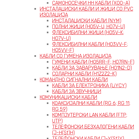
САМОНОСЕЧКИ НН КАБЛИ (X00-A)
ИНСТАЛАЦИСКИ КАБЛИ И ЖИЦИ СО PVC
ИЗОЛАЦИЈА
ИНСТАЛАЦИСКИ КАБЛИ (NYM)
ПОЛНИ ЖИЦИ (H05V-U; H07V-U)
ФЛЕКСИБИЛНИ ЖИЦИ (H05V-K;
H07V-U)
ФЛЕКСИБИЛНИ КАБЛИ (H03VV-F;
H05VV-F)
КАБЛИ СО ГУМЕНА ИЗОЛАЦИЈА
ГУМЕНИ КАБЛИ (H05RR-F; H07RN-F)
КАБЛИ ЗА ЗАВАРУВАЊЕ (H01N2-D)
СОЛАРНИ КАБЛИ (H1Z2Z2-K)
КОМАНДНО СИГНАЛНИ КАБЛИ
КАБЛИ ЗА ЕЛЕКТРОНИКА (LiYCY)
КАБЛИ ЗА ЗВУЧНИЦИ
КОМУНИКАЦИСКИ КАБЛИ
КОАКСИЈАЛНИ КАБЛИ (RG 6; RG 11;
RG 59)
КОМПЈУТЕРСКИ LAN КАБЛИ (FTP;
UTP)
ТЕЛЕФОНСКИ БЕЗХАЛОГЕНИ КАБЛИ
(J-H(St)H)
ТЕЛЕФОНСКИ КАБЛИ (J-Y(St)Y)