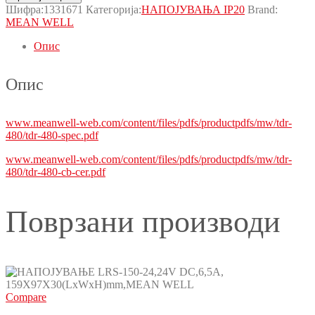
Шифра:
1331671
Категорија:
НАПОЈУВАЊА IP20
Brand:
MEAN WELL
Опис
Опис
www.meanwell-web.com/content/files/pdfs/productpdfs/mw/tdr-
480/tdr-480-spec.pdf
www.meanwell-web.com/content/files/pdfs/productpdfs/mw/tdr-
480/tdr-480-cb-cer.pdf
Поврзани производи
Compare