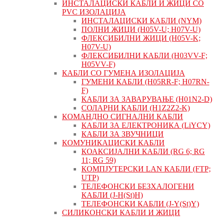
ИНСТАЛАЦИСКИ КАБЛИ И ЖИЦИ СО
PVC ИЗОЛАЦИЈА
ИНСТАЛАЦИСКИ КАБЛИ (NYM)
ПОЛНИ ЖИЦИ (H05V-U; H07V-U)
ФЛЕКСИБИЛНИ ЖИЦИ (H05V-K;
H07V-U)
ФЛЕКСИБИЛНИ КАБЛИ (H03VV-F;
H05VV-F)
КАБЛИ СО ГУМЕНА ИЗОЛАЦИЈА
ГУМЕНИ КАБЛИ (H05RR-F; H07RN-
F)
КАБЛИ ЗА ЗАВАРУВАЊЕ (H01N2-D)
СОЛАРНИ КАБЛИ (H1Z2Z2-K)
КОМАНДНО СИГНАЛНИ КАБЛИ
КАБЛИ ЗА ЕЛЕКТРОНИКА (LiYCY)
КАБЛИ ЗА ЗВУЧНИЦИ
КОМУНИКАЦИСКИ КАБЛИ
КОАКСИЈАЛНИ КАБЛИ (RG 6; RG
11; RG 59)
КОМПЈУТЕРСКИ LAN КАБЛИ (FTP;
UTP)
ТЕЛЕФОНСКИ БЕЗХАЛОГЕНИ
КАБЛИ (J-H(St)H)
ТЕЛЕФОНСКИ КАБЛИ (J-Y(St)Y)
СИЛИКОНСКИ КАБЛИ И ЖИЦИ