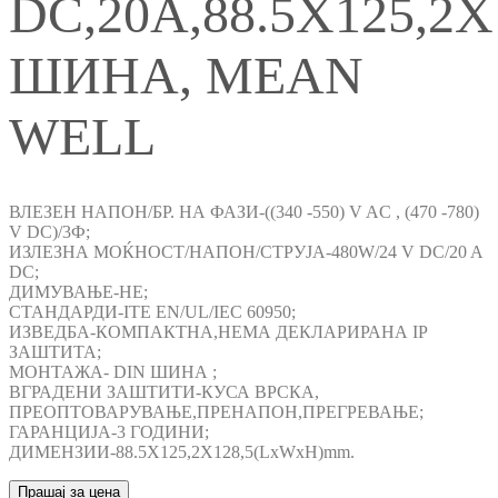
DC,20A,88.5X125,2
ШИНА, MEAN
WELL
ВЛЕЗЕН НАПОН/БР. НА ФАЗИ-((340 -550) V AC , (470 -780)
V DC)/3Ф;
ИЗЛЕЗНА МОЌНОСТ/НАПОН/СТРУЈА-480W/24 V DC/20 A
DC;
ДИМУВАЊЕ-НЕ;
СТАНДАРДИ-ITE EN/UL/IEC 60950;
ИЗВЕДБА-КОМПАКТНА,НЕМА ДЕКЛАРИРАНА IP
ЗАШТИТА;
МОНТАЖА- DIN ШИНА ;
ВГРАДЕНИ ЗАШТИТИ-КУСА ВРСКА,
ПРЕОПТОВАРУВАЊЕ,ПРЕНАПОН,ПРЕГРЕВАЊЕ;
ГАРАНЦИЈА-3 ГОДИНИ;
ДИМЕНЗИИ-88.5X125,2X128,5(LxWxH)mm.
Прашај за цена