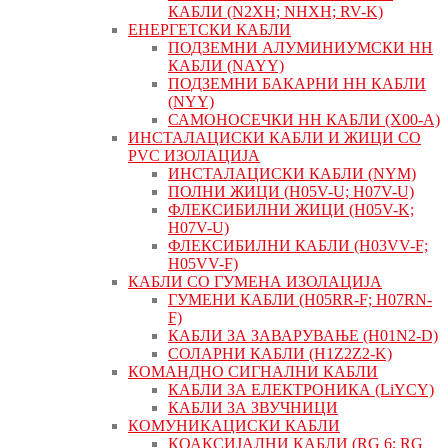
КАБЛИ (N2XH; NHXH; RV-K)
ЕНЕРГЕТСКИ КАБЛИ
ПОДЗЕМНИ АЛУМИНИУМСКИ НН
КАБЛИ (NAYY)
ПОДЗЕМНИ БАКАРНИ НН КАБЛИ
(NYY)
САМОНОСЕЧКИ НН КАБЛИ (X00-A)
ИНСТАЛАЦИСКИ КАБЛИ И ЖИЦИ СО
PVC ИЗОЛАЦИЈА
ИНСТАЛАЦИСКИ КАБЛИ (NYM)
ПОЛНИ ЖИЦИ (H05V-U; H07V-U)
ФЛЕКСИБИЛНИ ЖИЦИ (H05V-K;
H07V-U)
ФЛЕКСИБИЛНИ КАБЛИ (H03VV-F;
H05VV-F)
КАБЛИ СО ГУМЕНА ИЗОЛАЦИЈА
ГУМЕНИ КАБЛИ (H05RR-F; H07RN-
F)
КАБЛИ ЗА ЗАВАРУВАЊЕ (H01N2-D)
СОЛАРНИ КАБЛИ (H1Z2Z2-K)
КОМАНДНО СИГНАЛНИ КАБЛИ
КАБЛИ ЗА ЕЛЕКТРОНИКА (LiYCY)
КАБЛИ ЗА ЗВУЧНИЦИ
КОМУНИКАЦИСКИ КАБЛИ
КОАКСИЈАЛНИ КАБЛИ (RG 6; RG