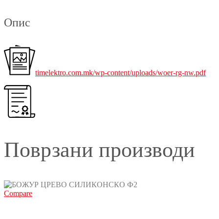
Опис
timelektro.com.mk/wp-content/uploads/woer-rg-nw.pdf
Поврзани производи
Compare