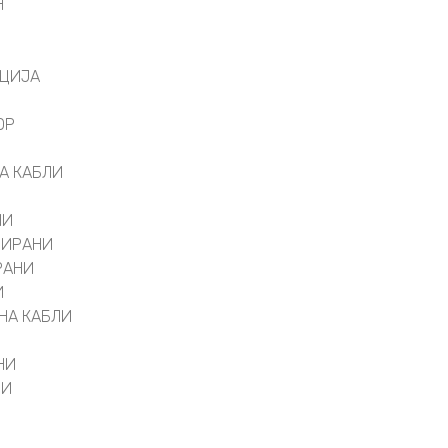
Н
АЦИЈА
ОР
А КАБЛИ
НИ
РИРАНИ
РАНИ
И
НА КАБЛИ
НИ
ВИ