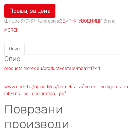
Прашај за цена
Шифра:
370737
Категорија:
ЗБИРНИ УВОДНИЦИ
Brand:
MOREK
Опис
Опис
products.morek.eu/product-details/mba1n17x11
www.ehdh.hu/uploadfiles/termekfajta/morek_multigates_
mb-lmc_ce_declaration_.pdf
Поврзани
производи