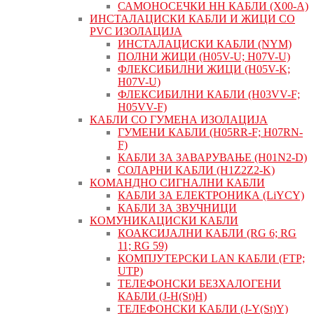
САМОНОСЕЧКИ НН КАБЛИ (X00-A)
ИНСТАЛАЦИСКИ КАБЛИ И ЖИЦИ СО
PVC ИЗОЛАЦИЈА
ИНСТАЛАЦИСКИ КАБЛИ (NYM)
ПОЛНИ ЖИЦИ (H05V-U; H07V-U)
ФЛЕКСИБИЛНИ ЖИЦИ (H05V-K;
H07V-U)
ФЛЕКСИБИЛНИ КАБЛИ (H03VV-F;
H05VV-F)
КАБЛИ СО ГУМЕНА ИЗОЛАЦИЈА
ГУМЕНИ КАБЛИ (H05RR-F; H07RN-
F)
КАБЛИ ЗА ЗАВАРУВАЊЕ (H01N2-D)
СОЛАРНИ КАБЛИ (H1Z2Z2-K)
КОМАНДНО СИГНАЛНИ КАБЛИ
КАБЛИ ЗА ЕЛЕКТРОНИКА (LiYCY)
КАБЛИ ЗА ЗВУЧНИЦИ
КОМУНИКАЦИСКИ КАБЛИ
КОАКСИЈАЛНИ КАБЛИ (RG 6; RG
11; RG 59)
КОМПЈУТЕРСКИ LAN КАБЛИ (FTP;
UTP)
ТЕЛЕФОНСКИ БЕЗХАЛОГЕНИ
КАБЛИ (J-H(St)H)
ТЕЛЕФОНСКИ КАБЛИ (J-Y(St)Y)