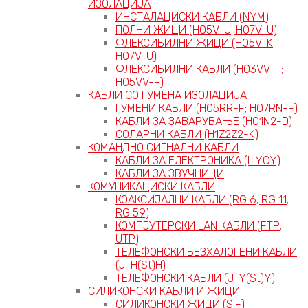
ИЗОЛАЦИЈА
ИНСТАЛАЦИСКИ КАБЛИ (NYM)
ПОЛНИ ЖИЦИ (H05V-U; H07V-U)
ФЛЕКСИБИЛНИ ЖИЦИ (H05V-K;
H07V-U)
ФЛЕКСИБИЛНИ КАБЛИ (H03VV-F;
H05VV-F)
КАБЛИ СО ГУМЕНА ИЗОЛАЦИЈА
ГУМЕНИ КАБЛИ (H05RR-F; H07RN-F)
КАБЛИ ЗА ЗАВАРУВАЊЕ (H01N2-D)
СОЛАРНИ КАБЛИ (H1Z2Z2-K)
КОМАНДНО СИГНАЛНИ КАБЛИ
КАБЛИ ЗА ЕЛЕКТРОНИКА (LiYCY)
КАБЛИ ЗА ЗВУЧНИЦИ
КОМУНИКАЦИСКИ КАБЛИ
КОАКСИЈАЛНИ КАБЛИ (RG 6; RG 11;
RG 59)
КОМПЈУТЕРСКИ LAN КАБЛИ (FTP;
UTP)
ТЕЛЕФОНСКИ БЕЗХАЛОГЕНИ КАБЛИ
(J-H(St)H)
ТЕЛЕФОНСКИ КАБЛИ (J-Y(St)Y)
СИЛИКОНСКИ КАБЛИ И ЖИЦИ
СИЛИКОНСКИ ЖИЦИ (SIF)