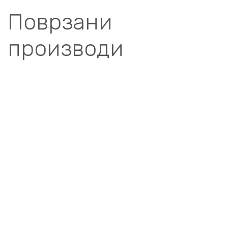
Поврзани
производи
Compare
MODE РАМКИ
РАМКА 5M MODE
СРЕБРЕНА 6505.S
Compare
MODE РАМКИ