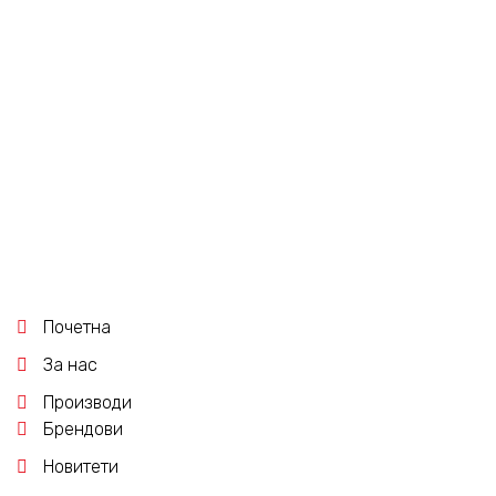
MODE РАМКИ
РАМКА 1M MODE
БЕЛА 6501.0
Почетна
За нас
Производи
Брендови
Новитети