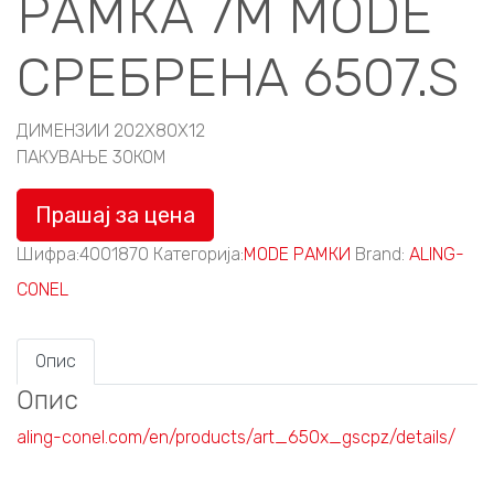
РАМКА 7M MODE
СРЕБРЕНА 6507.S
ДИМЕНЗИИ 202X80X12
ПАКУВАЊЕ 30КОМ
Прашај за цена
Шифра:
4001870
Категорија:
MODE РАМКИ
Brand:
ALING-
CONEL
Опис
Опис
aling-conel.com/en/products/art_650x_gscpz/details/