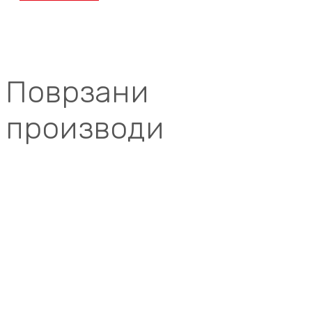
Поврзани
производи
EXPERIENCE СРЕБРЕНИ РАМКИ
Рамка 4M EXP BASIC, сребрена со сребрен носач 70104.SS
EXPERIENCE СРЕБРЕНИ РАМКИ
РАМКА 1M EXP BASIC, СРЕБРЕНА СО СРЕБРЕН НОСАЧ